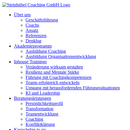
Über uns
Geschäftsführung
Coachs
Ansatz
Referenzen
Denkbar
Akademieprogramm
Ausbildung Coaching
Ausbildung Organisationsentwicklung
Inhouse Trainings
Veränderung wirksam gestalten
Resilienz und Mentale Stärke
Führung mit Coachingkompetenzen
Teams erfolgreich entwickeln
Umgang mit herausfordernden Führungssituationen
KI und Leadership
Beratungsleistungen
Persönlichkeitsprofil
Transformation
Teamentwicklung
Coaching
Konfliktklärung
Knowledge to go