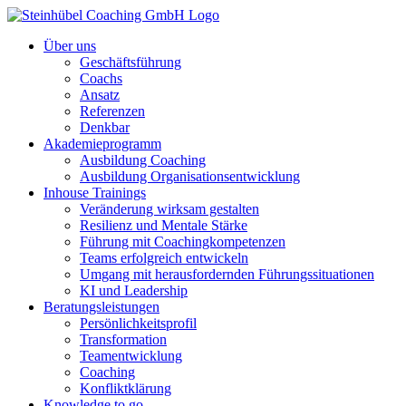
Über uns
Geschäftsführung
Coachs
Ansatz
Referenzen
Denkbar
Akademieprogramm
Ausbildung Coaching
Ausbildung Organisationsentwicklung
Inhouse Trainings
Veränderung wirksam gestalten
Resilienz und Mentale Stärke
Führung mit Coachingkompetenzen
Teams erfolgreich entwickeln
Umgang mit herausfordernden Führungssituationen
KI und Leadership
Beratungsleistungen
Persönlichkeitsprofil
Transformation
Teamentwicklung
Coaching
Konfliktklärung
Knowledge to go