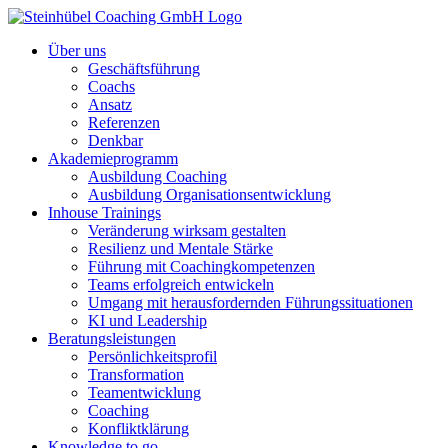
Über uns
Geschäftsführung
Coachs
Ansatz
Referenzen
Denkbar
Akademieprogramm
Ausbildung Coaching
Ausbildung Organisationsentwicklung
Inhouse Trainings
Veränderung wirksam gestalten
Resilienz und Mentale Stärke
Führung mit Coachingkompetenzen
Teams erfolgreich entwickeln
Umgang mit herausfordernden Führungssituationen
KI und Leadership
Beratungsleistungen
Persönlichkeitsprofil
Transformation
Teamentwicklung
Coaching
Konfliktklärung
Knowledge to go