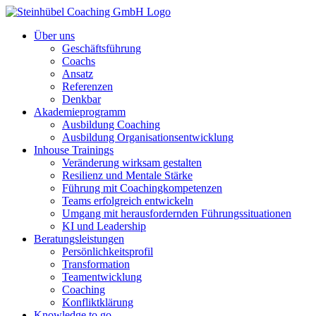
Über uns
Geschäftsführung
Coachs
Ansatz
Referenzen
Denkbar
Akademieprogramm
Ausbildung Coaching
Ausbildung Organisationsentwicklung
Inhouse Trainings
Veränderung wirksam gestalten
Resilienz und Mentale Stärke
Führung mit Coachingkompetenzen
Teams erfolgreich entwickeln
Umgang mit herausfordernden Führungssituationen
KI und Leadership
Beratungsleistungen
Persönlichkeitsprofil
Transformation
Teamentwicklung
Coaching
Konfliktklärung
Knowledge to go